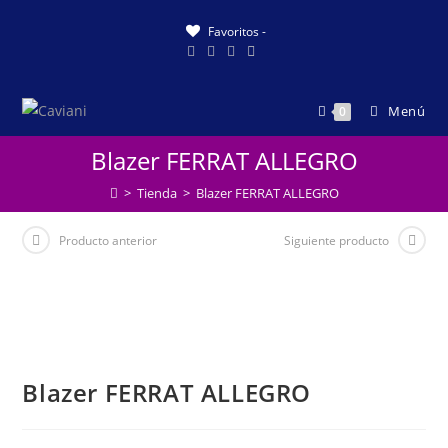
Saltar
Favoritos -
al
contenido
Menú
0
Blazer FERRAT ALLEGRO
>
Tienda
>
Blazer FERRAT ALLEGRO
Producto anterior
Siguiente producto
Blazer FERRAT ALLEGRO