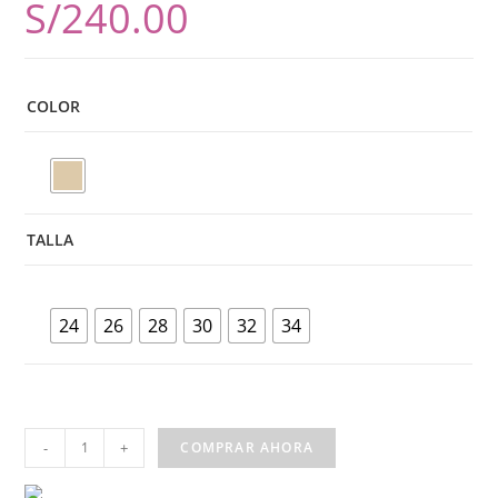
S/
240.00
COLOR
TALLA
24
26
28
30
32
34
Blazer
-
+
COMPRAR AHORA
FERRAT
ALLEGRO